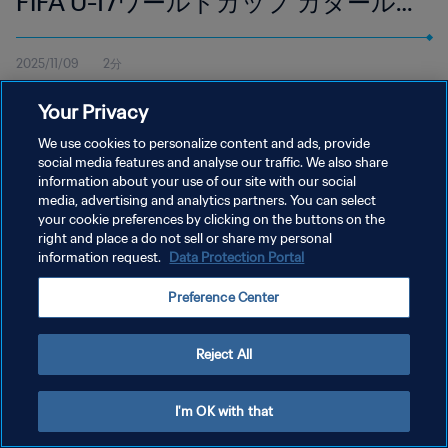
FIFA U-17ワールドカップ カタール
2025 | ハイライト
2025/11/09
2分
11月9日（日）現地時間18:45よりドーハのアスパイア・ゾーンで
Your Privacy
行われたボリビア対カタール戦のハイライトを視聴
We use cookies to personalize content and ads, provide
social media features and analyse our traffic. We also share
information about your use of our site with our social
media, advertising and analytics partners. You can select
your cookie preferences by clicking on the buttons on the
right and place a do not sell or share my personal
プライバシーポリシー
information request.
Data Protection Portal
サービス利用規約
Preference Center
クッキー設定の管理
Copyright © 1994 - 2026 FIFA. All rights reserved.
Reject All
I'm OK with that