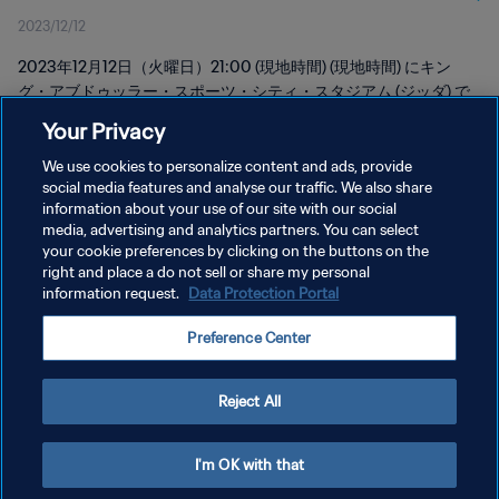
2023/12/12
アラビア | フルマッチハイライト
2023年12月12日（火曜日）21:00 (現地時間) (現地時間) にキン
グ・アブドゥッラー・スポーツ・シティ・スタジアム (ジッダ) で
行われたアル・イテハド vs アル・イテハドのフルマッチリプレイ
Your Privacy
をご覧ください。
We use cookies to personalize content and ads, provide
social media features and analyse our traffic. We also share
information about your use of our site with our social
media, advertising and analytics partners. You can select
your cookie preferences by clicking on the buttons on the
right and place a do not sell or share my personal
information request.
Data Protection Portal
プライバシーポリシー
Preference Center
サービス利用規約
クッキー設定の管理
Reject All
Copyright © 1994 - 2026 FIFA. All rights reserved.
I'm OK with that