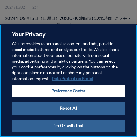
2024/10/02
2分
ト
2024年09月15日（日曜日）20:00 (現地時間) (現地時間) にフモ・
アリーナ (タシュケント) で行われたアルゼンチン vs アルゼンチン
のハイライトをご覧ください。
Your Privacy
We use cookies to personalize content and ads, provide
social media features and analyse our traffic. We also share
information about your use of our site with our social
media, advertising and analytics partners. You can select
your cookie preferences by clicking on the buttons on the
プライバシーポリシー
right and place a do not sell or share my personal
information request.
Data Protection Portal
サービス利用規約
Preference Center
クッキー設定の管理
Copyright © 1994 - 2026 FIFA. All rights reserved.
Reject All
I'm OK with that