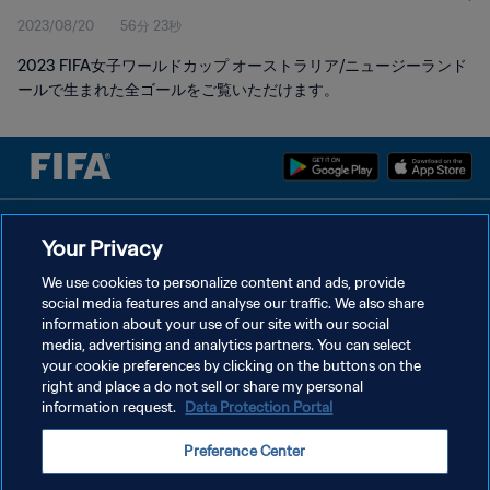
2023/08/20
56分 23秒
2023 FIFA女子ワールドカップ オーストラリア/ニュージーランド
ールで生まれた全ゴールをご覧いただけます。
プライバシーポリシー
Your Privacy
サービス利用規約
We use cookies to personalize content and ads, provide
social media features and analyse our traffic. We also share
クッキー設定の管理
information about your use of our site with our social
Copyright © 1994 - 2026 FIFA. All rights reserved.
media, advertising and analytics partners. You can select
your cookie preferences by clicking on the buttons on the
right and place a do not sell or share my personal
information request.
Data Protection Portal
Preference Center