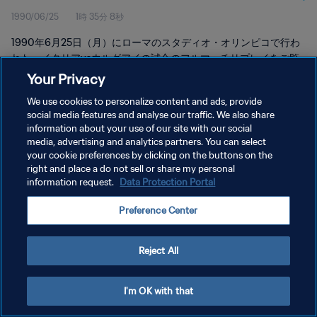
1990/06/25
1時 35分 8秒
レイ
1990年6月25日（月）にローマのスタディオ・オリンピコで行わ
れた、イタリアvsウルグアイの試合のフルマッチリプレイをご覧
ください。
Your Privacy
We use cookies to personalize content and ads, provide
social media features and analyse our traffic. We also share
information about your use of our site with our social
media, advertising and analytics partners. You can select
your cookie preferences by clicking on the buttons on the
プライバシーポリシー
right and place a do not sell or share my personal
information request.
Data Protection Portal
サービス利用規約
Preference Center
クッキー設定の管理
Copyright © 1994 - 2026 FIFA. All rights reserved.
Reject All
I'm OK with that