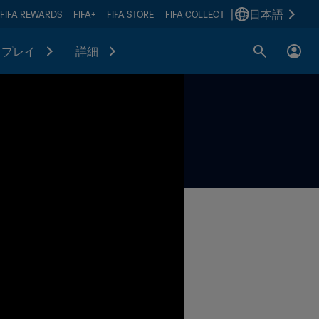
|
日本語
FIFA REWARDS
FIFA+
FIFA STORE
FIFA COLLECT
プレイ
詳細