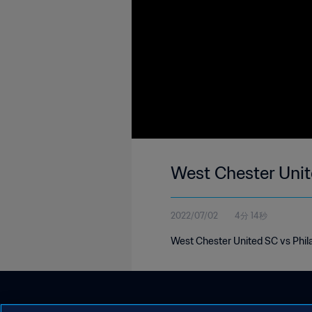
West Chester Unit
2022/07/02
4分 14秒
West Chester United SC vs Phila