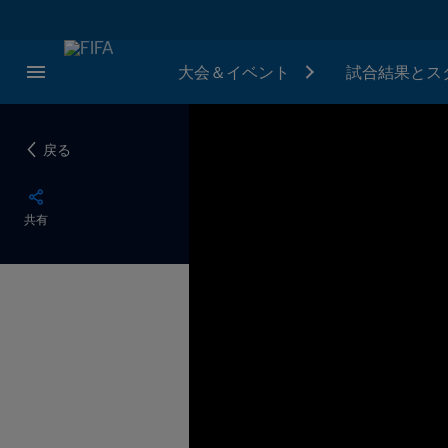
大会＆イベント
試合結果とス
戻る
共有