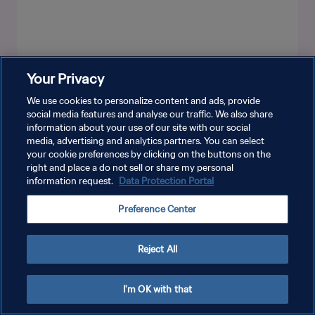
Your Privacy
もっと見る
We use cookies to personalize content and ads, provide
social media features and analyse our traffic. We also share
information about your use of our site with our social
media, advertising and analytics partners. You can select
your cookie preferences by clicking on the buttons on the
right and place a do not sell or share my personal
information request.
Data Protection Portal
プライバシーポリシー
Preference Center
サービス利用規約
クッキー設定の管理
Reject All
Copyright © 1994 - 2026 FIFA. All rights reserved.
I'm OK with that