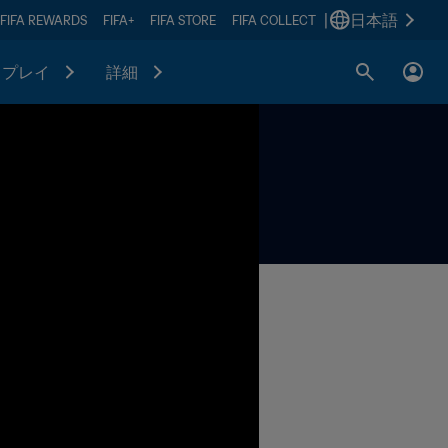
|
日本語
FIFA REWARDS
FIFA+
FIFA STORE
FIFA COLLECT
プレイ
詳細