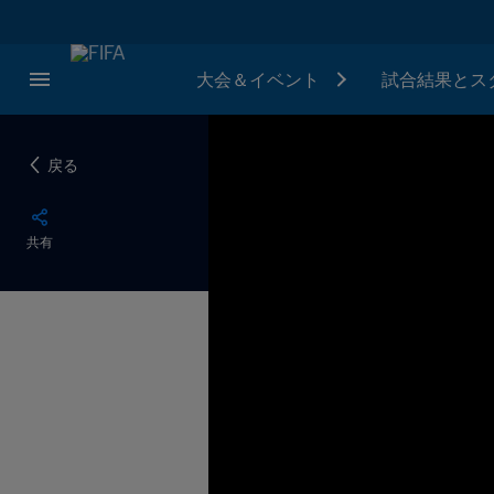
大会＆イベント
試合結果とス
戻る
共有