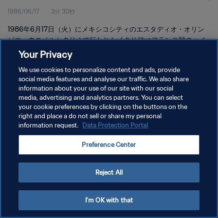
1986/06/17
3分 30秒
1986年6月17日（火）にメキシコシティのエスタディオ・オリン
ピコ・ウニベルシタリオで行われたイタリアvsフランス戦のハイ
ライトをご覧下さい。
Your Privacy
We use cookies to personalize content and ads, provide
social media features and analyse our traffic. We also share
information about your use of our site with our social
media, advertising and analytics partners. You can select
your cookie preferences by clicking on the buttons on the
プライバシーポリシー
right and place a do not sell or share my personal
information request.
Data Protection Portal
サービス利用規約
Preference Center
クッキー設定の管理
Copyright © 1994 - 2026 FIFA. All rights reserved.
Reject All
I'm OK with that