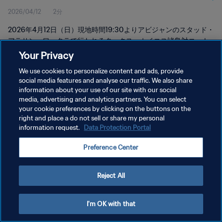
2026/04/12
2分
2026年4月12日（日）現地時間19:30よりアビジャンのスタッド・
アラサン・ワッタラで行われるタークス・カイコス諸島対コート
ジボワール戦のハイライトを視聴。
Your Privacy
We use cookies to personalize content and ads, provide
social media features and analyse our traffic. We also share
information about your use of our site with our social
media, advertising and analytics partners. You can select
your cookie preferences by clicking on the buttons on the
right and place a do not sell or share my personal
プライバシーポリシー
information request.
Data Protection Portal
サービス利用規約
Preference Center
クッキー設定の管理
Copyright © 1994 - 2026 FIFA. All rights reserved.
Reject All
I'm OK with that