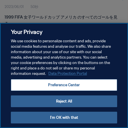
2023/06/01
50秒
1999 FIFA 女子ワールドカップ アメリカ のすべてのゴールを見
る。
Your Privacy
We use cookies to personalize content and ads, provide
social media features and analyse our traffic. We also share
information about your use of our site with our social
media, advertising and analytics partners. You can select
プライバシーポリシー
your cookie preferences by clicking on the buttons on the
right and place a do not sell or share my personal
サービス利用規約
information request.
Data Protection Portal
クッキー設定の管理
Preference Center
Copyright © 1994 - 2026 FIFA. All rights reserved.
Reject All
I'm OK with that