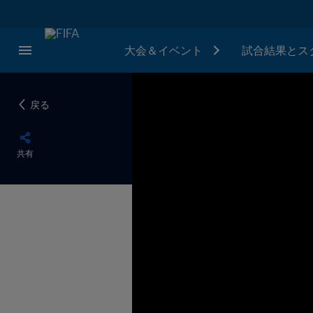
大会＆イベント
試合結果とス
戻る
共有