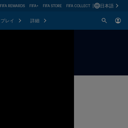
|
日本語
FIFA REWARDS
FIFA+
FIFA STORE
FIFA COLLECT
プレイ
詳細