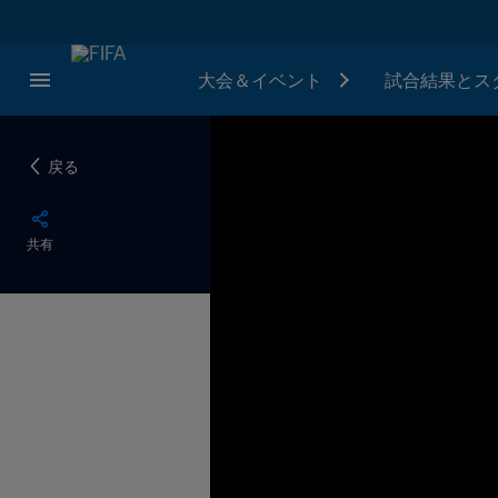
大会＆イベント
試合結果とス
戻る
共有