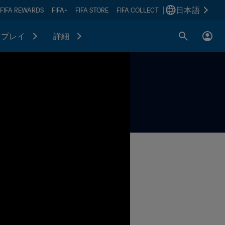
|
日本語
FIFA REWARDS
FIFA+
FIFA STORE
FIFA COLLECT
プレイ
詳細