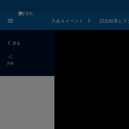
大会＆イベント
試合結果とス
戻る
共有