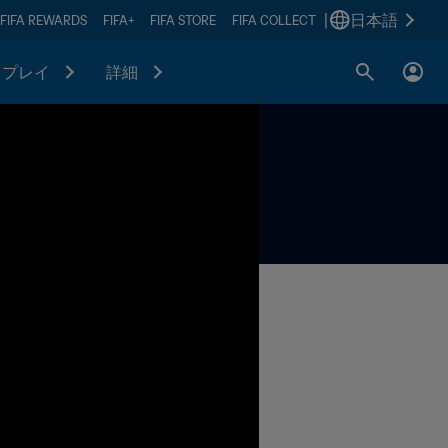
|
日本語
FIFA REWARDS
FIFA+
FIFA STORE
FIFA COLLECT
プレイ
詳細