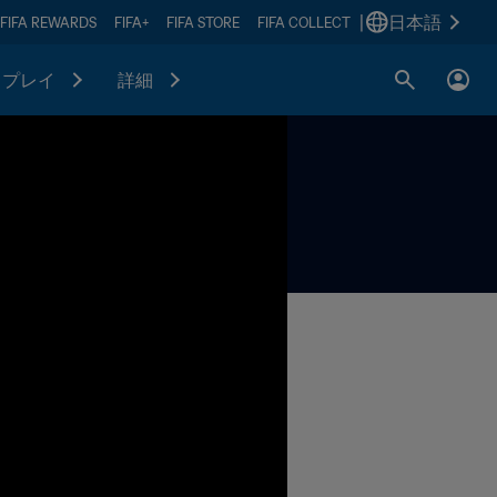
|
日本語
FIFA REWARDS
FIFA+
FIFA STORE
FIFA COLLECT
プレイ
詳細