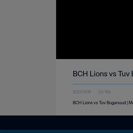
BCH Lions vs Tuv 
2022/10/16
5分 9秒
BCH Lions vs Tuv Buganuud | Mo