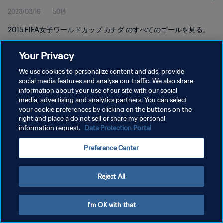
2023/03/16
50秒
2015 FIFA女子ワールドカップ カナダ のすべてのゴールを見る。
Your Privacy
We use cookies to personalize content and ads, provide
social media features and analyse our traffic. We also share
information about your use of our site with our social
プライバシーポリシー
media, advertising and analytics partners. You can select
your cookie preferences by clicking on the buttons on the
サービス利用規約
right and place a do not sell or share my personal
クッキー設定の管理
information request.
Data Protection Portal
Copyright © 1994 - 2026 FIFA. All rights reserved.
Preference Center
Reject All
I'm OK with that