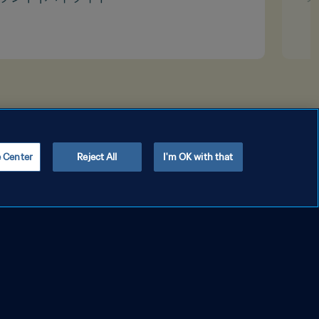
e Center
Reject All
I'm OK with that