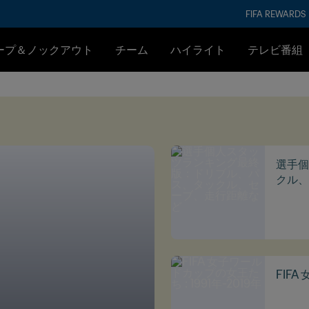
FIFA REWARDS
ープ＆ノックアウト
チーム
ハイライト
テレビ番組
選手個
クル、
FIFA