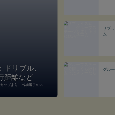
サプラ
ム
：ドリブル、
グルー
行距離など
ルドカップより、出場選手のス