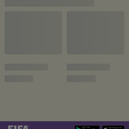
ブラジル vs 北朝鮮 | 準決勝 | FIFA U-17女子ワ
ールドカップ モロッコ2025 | ハイライト