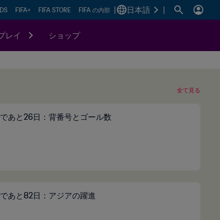
|
日本語
|
RDS
FIFA+
FIFA STORE
FIFA の内部
プレイ
ショップ
全て見る
であと26日：背番号とゴール数
であと82日：アジアの躍進