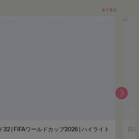
全て見る
次
ド32 | FIFAワールドカップ2026 | ハイライト
日本