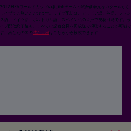
2022 FIFAワールドカップの参加全チームの試合前会見をカタールから
ライブでご覧いただけます。ライブ配信は、アラビア語、英語、フラン
ス語、ドイツ語、ポルトガル語、スペイン語の音声で視聴可能です。ラ
イブ配信終了後も、すべての記者会見を再放送で視聴することが可能で
す。あなたの国の
試合日程
はこちらから検索できます。