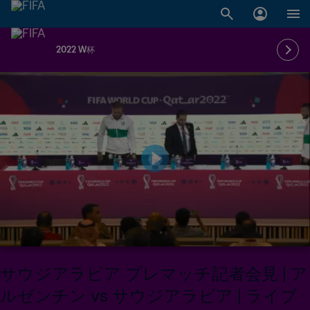
2022 W杯
サウジアラビア プレマッチ記者会見 | ア
ルゼンチン vs サウジアラビア | ライブ