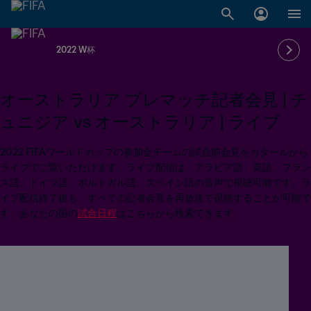
2022 W杯
オーストラリア プレマッチ記者会見 | チ
ュニジア vs オーストラリア | ライブ
2022 FIFAワールドカップの参加全チームの試合前会見をカタールから
ライブでご覧いただけます。ライブ配信は、アラビア語、英語、フラン
ス語、ドイツ語、ポルトガル語、スペイン語の音声で視聴可能です。ラ
イブ配信終了後も、すべての記者会見を再放送で視聴することが可能で
す。あなたの国の
試合日程
はこちらから検索できます。