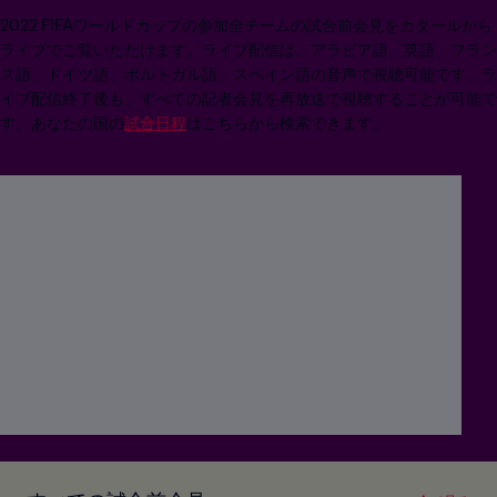
2022 FIFAワールドカップの参加全チームの試合前会見をカタールから
ライブでご覧いただけます。ライブ配信は、アラビア語、英語、フラン
ス語、ドイツ語、ポルトガル語、スペイン語の音声で視聴可能です。ラ
イブ配信終了後も、すべての記者会見を再放送で視聴することが可能で
す。あなたの国の
試合日程
はこちらから検索できます。