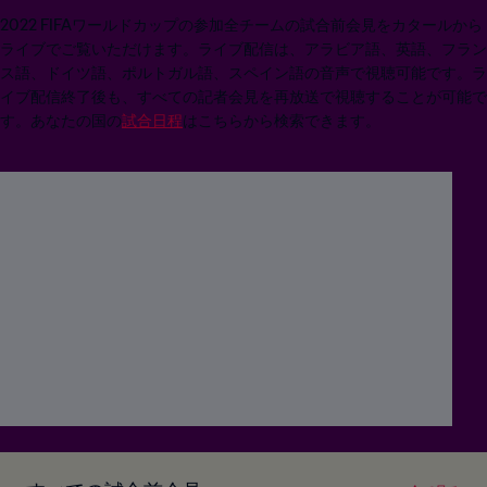
2022 FIFAワールドカップの参加全チームの試合前会見をカタールから
ライブでご覧いただけます。ライブ配信は、アラビア語、英語、フラン
ス語、ドイツ語、ポルトガル語、スペイン語の音声で視聴可能です。ラ
イブ配信終了後も、すべての記者会見を再放送で視聴することが可能で
す。あなたの国の
試合日程
はこちらから検索できます。