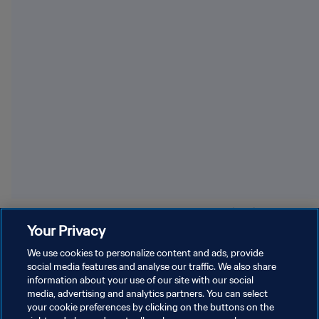
エルヴェ・ルナールがコートジボワール代表監督に復
アル
Your Privacy
帰
We use cookies to personalize content and ads, provide
social media features and analyse our traffic. We also share
information about your use of our site with our social
media, advertising and analytics partners. You can select
your cookie preferences by clicking on the buttons on the