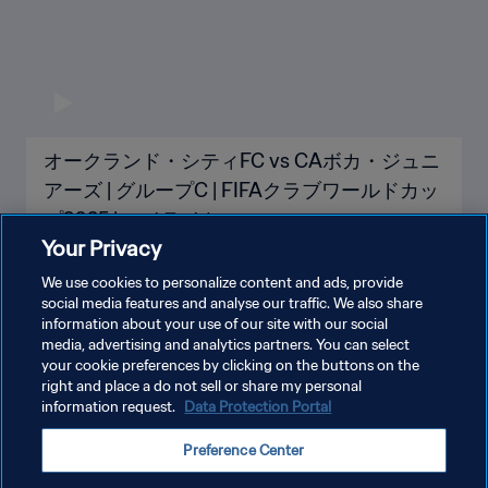
オークランド・シティFC vs CAボカ・ジュニ
アーズ | グループC | FIFAクラブワールドカッ
プ2025 | ハイライト
Your Privacy
We use cookies to personalize content and ads, provide
social media features and analyse our traffic. We also share
information about your use of our site with our social
もっと見る
media, advertising and analytics partners. You can select
your cookie preferences by clicking on the buttons on the
right and place a do not sell or share my personal
information request.
Data Protection Portal
Preference Center