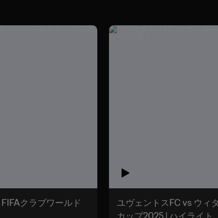
| FIFAクラブワールド
ユヴェントスFC vs ウィダ
カップ2025 | ハイライト