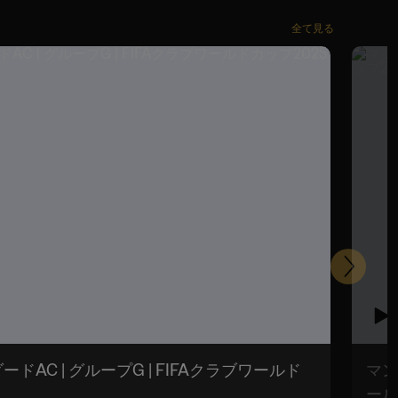
全て見る
次
ードAC | グループG | FIFAクラブワールド
マン