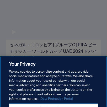
セネガル - コロンビア | グループC | FIFA ビー
チサッカー ワールドカップ UAE 2024 ドバイ
™ | ハイライト
Your Privacy
We use cookies to personalize content and ads, provide
social media features and analyse our traffic. We also share
information about your use of our site with our social
もっと見る
media, advertising and analytics partners. You can select
your cookie preferences by clicking on the buttons on the
right and place a do not sell or share my personal
information request.
Data Protection Portal