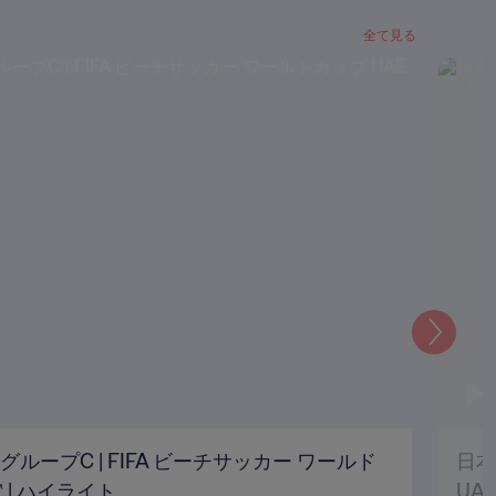
全て見る
次
 グループC | FIFA ビーチサッカー ワールド
日本
™ | ハイライト
UA