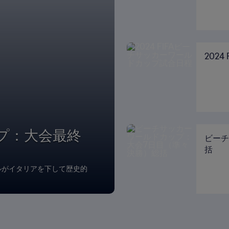
202
プ：大会最終
ビーチ
括
ルがイタリアを下して歴史的