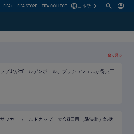
|
日本語
|
FIFA+
FIFA STORE
FIFA COLLECT
全て見る
ップJrがゴールデンボール、ブリシュツェルが得点王
サッカーワールドカップ：大会8日目（準決勝）総括