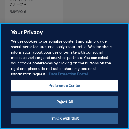
グループ A
最多得点者
-
予選を通過したチーム
Your Privacy
We use cookies to personalize content and ads, provide
social media features and analyse our traffic. We also share
information about your use of our site with our social
media, advertising and analytics partners. You can select
your cookie preferences by clicking on the buttons on the
アラブ首長国
right and place a do not sell or share my personal
information request.
Data Protection Portal
連邦
アルジェリア
Preference Center
最終ポジション
最終ポジション
3 位決定戦
準々決勝
Reject All
最多得点者
最多得点者
-
-
I'm OK with that