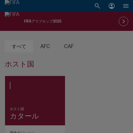
FIFAアラブカップ2025
すべて
AFC
CAF
ホスト国
ホスト国
カタール
最終ポジション