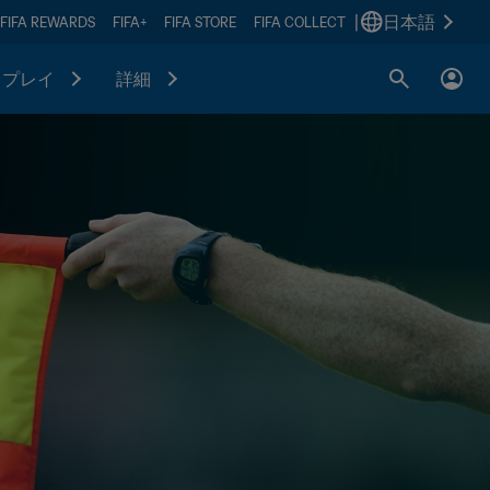
|
日本語
FIFA REWARDS
FIFA+
FIFA STORE
FIFA COLLECT
プレイ
詳細