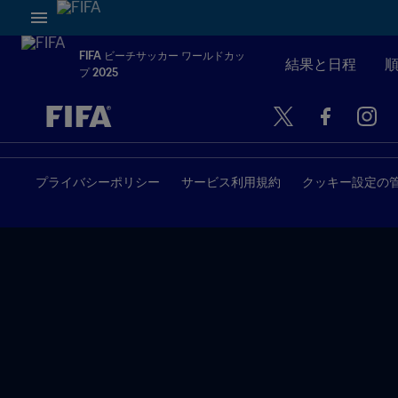
FIFA ビーチサッカー ワールドカッ
結果と日程
プ 2025
未定 vs 未定
プライバシーポリシー
サービス利用規約
クッキー設定の