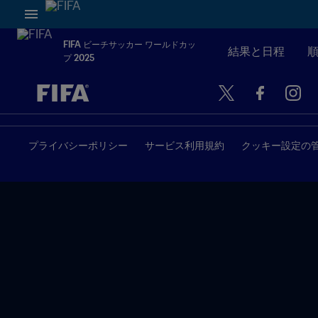
FIFA ビーチサッカー ワールドカッ
結果と日程
プ 2025
未定 vs 未定
プライバシーポリシー
サービス利用規約
クッキー設定の