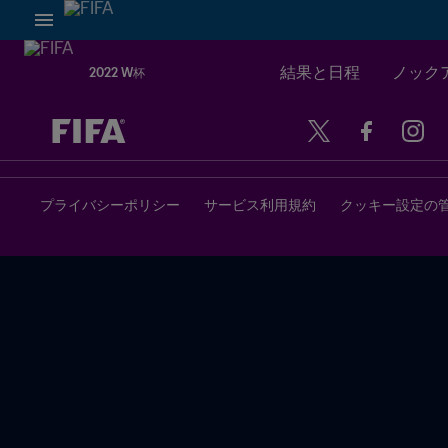
結果と日程
ノックア
2022 W杯
未定 vs 未定
プライバシーポリシー
サービス利用規約
クッキー設定の