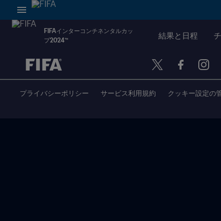
FIFAインターコンチネンタルカッ
結果と日程
プ2024™
未定 vs 未定
プライバシーポリシー
サービス利用規約
クッキー設定の