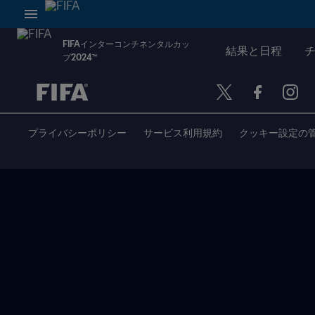
FIFAインターコンチネンタルカッ
結果と日程
プ2024™
未定 vs 未定
プライバシーポリシー
サービス利用規約
クッキー設定の