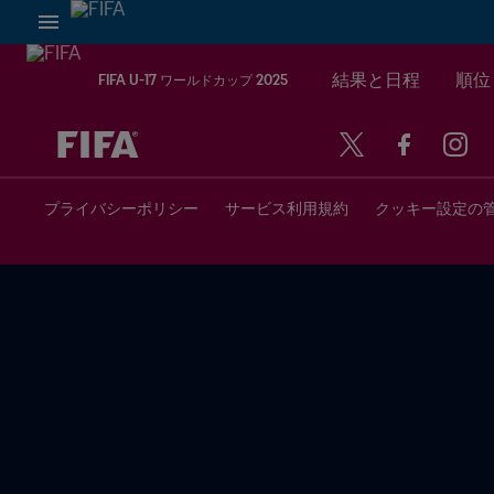
結果と日程
順位
FIFA U-17 ワールドカップ 2025
未定 vs 未定
プライバシーポリシー
サービス利用規約
クッキー設定の