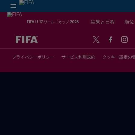
結果と日程
順位
FIFA U-17 ワールドカップ 2025
未定 vs 未定
プライバシーポリシー
サービス利用規約
クッキー設定の