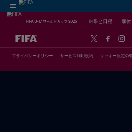
結果と日程
順位
FIFA U-17 ワールドカップ 2025
未定 vs 未定
プライバシーポリシー
サービス利用規約
クッキー設定の