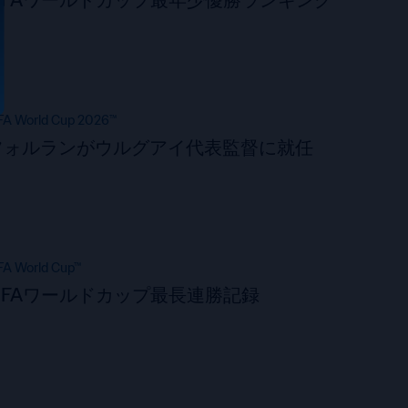
FA World Cup 2026™
フォルランがウルグアイ代表監督に就任
FA World Cup™
FIFAワールドカップ最長連勝記録