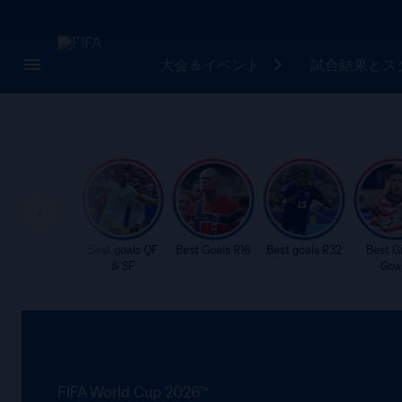
大会＆イベント
試合結果とス
Best goals QF
Best Goals R16
Best goals R32
Best G
& SF
Goa
FIFA World Cup 2026™