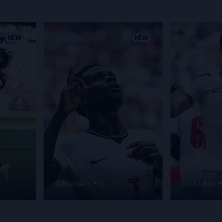
NEW
NEW
Bukayo Saka 🏴󠁧󠁢󠁥󠁮󠁧󠁿 ☝️
Declan Rice 🏴󠁧󠁢󠁥󠁮