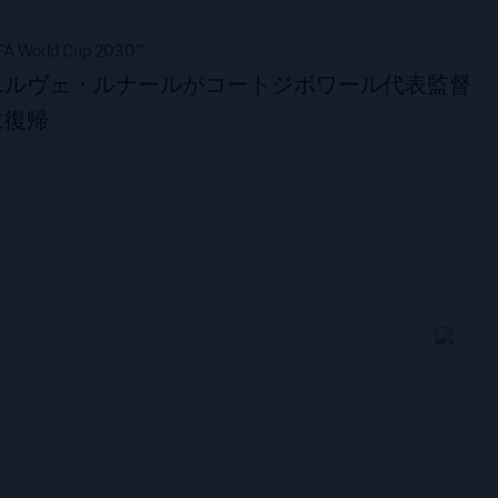
FA World Cup 2030™
エルヴェ・ルナールがコートジボワール代表監督
に復帰