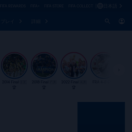
|
日本語
FIFA REWARDS
FIFA+
FIFA STORE
FIFA COLLECT
プレイ
詳細
2014 Final 🇩🇪
2018 Final 🇫🇷
2022 Final 🇦🇷
FRA 4-6 ENG
Game
🏆
🏆
🏆
Mo