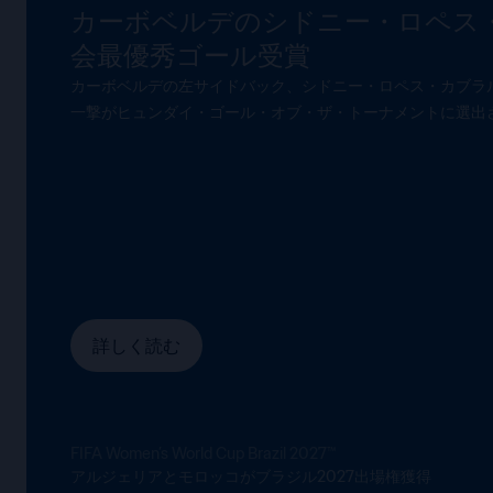
カーボベルデのシドニー・ロペス
会最優秀ゴール受賞
カーボベルデの左サイドバック、シドニー・ロペス・カブラ
一撃がヒュンダイ・ゴール・オブ・ザ・トーナメントに選出
詳しく読む
FIFA Women’s World Cup Brazil 2027™
アルジェリアとモロッコがブラジル2027出場権獲得