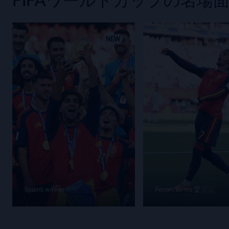
NEW
Spain's winner 🇪🇸
Ferran Torres 🏆 🇪🇸