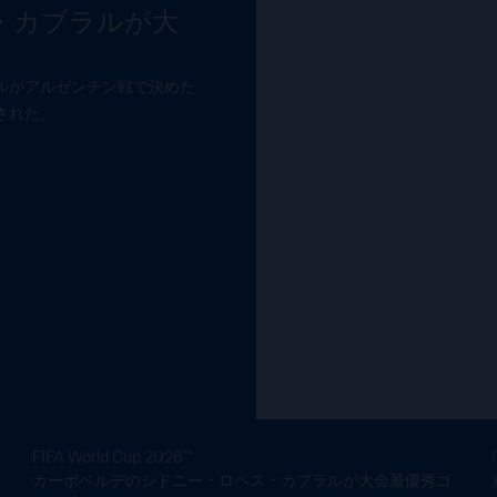
・カブラルが大
アルジェリアと
変革を遂げたワ
得
カナダ、メキシコ、米国を舞台
憶に残る瞬間、鮮烈な印象を
ルがアルゼンチン戦で決めた
来年のFIFA女子ワールド
る。
された。
FIFA World Cup 2026™
カーボベルデのシドニー・ロペス・カブラルが大会最優秀ゴ