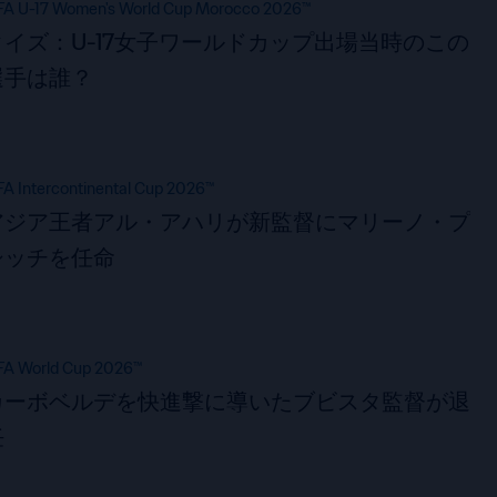
FA U-17 Women's World Cup Morocco 2026™
クイズ：U-17女子ワールドカップ出場当時のこの
選手は誰？
FA Intercontinental Cup 2026™
アジア王者アル・アハリが新監督にマリーノ・プ
シッチを任命
FA World Cup 2026™
カーボベルデを快進撃に導いたブビスタ監督が退
任