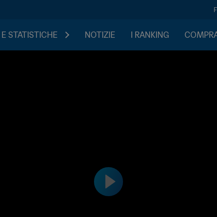
 E STATISTICHE
NOTIZIE
I RANKING
COMPRA 