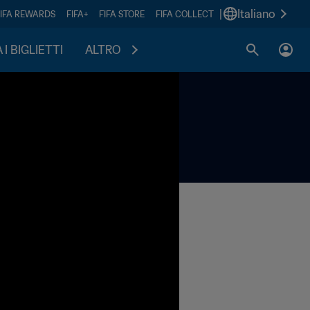
|
Italiano
FIFA REWARDS
FIFA+
FIFA STORE
FIFA COLLECT
I BIGLIETTI
ALTRO