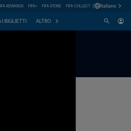
|
Italiano
FIFA REWARDS
FIFA+
FIFA STORE
FIFA COLLECT
I BIGLIETTI
ALTRO