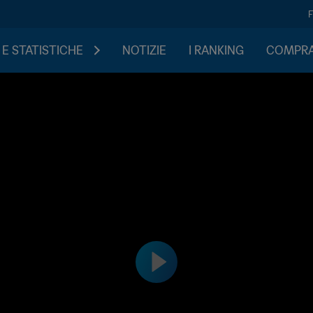
 E STATISTICHE
NOTIZIE
I RANKING
COMPRA 