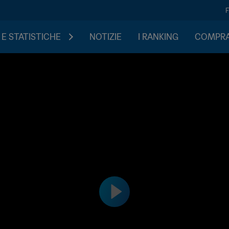
 E STATISTICHE
NOTIZIE
I RANKING
COMPRA 