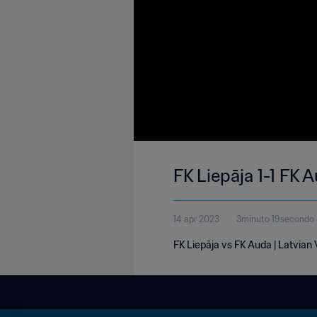
FK Liepāja 1-1 FK A
14 apr 2023
3minuto 19secondo
FK Liepāja vs FK Auda | Latvian V