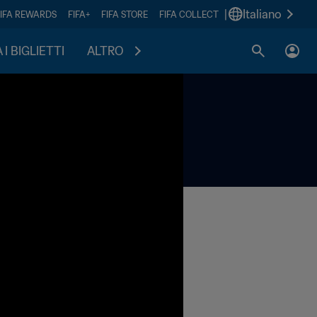
|
Italiano
FIFA REWARDS
FIFA+
FIFA STORE
FIFA COLLECT
I BIGLIETTI
ALTRO