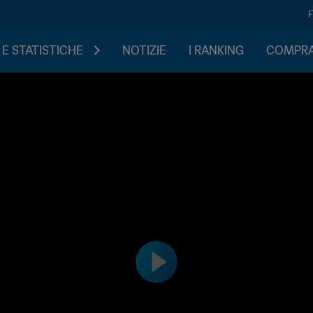
 E STATISTICHE
NOTIZIE
I RANKING
COMPRA 