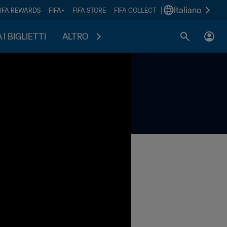
|
Italiano
FIFA REWARDS
FIFA+
FIFA STORE
FIFA COLLECT
I BIGLIETTI
ALTRO