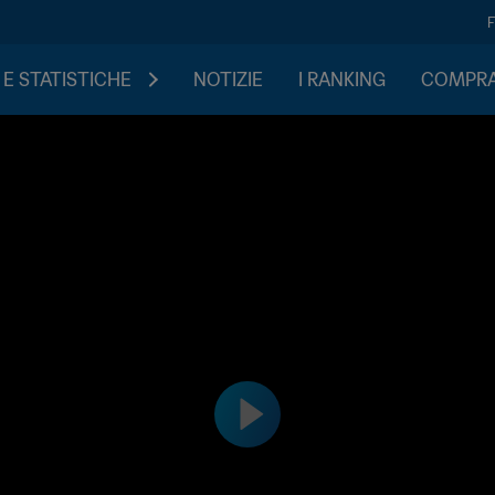
 E STATISTICHE
NOTIZIE
I RANKING
COMPRA 