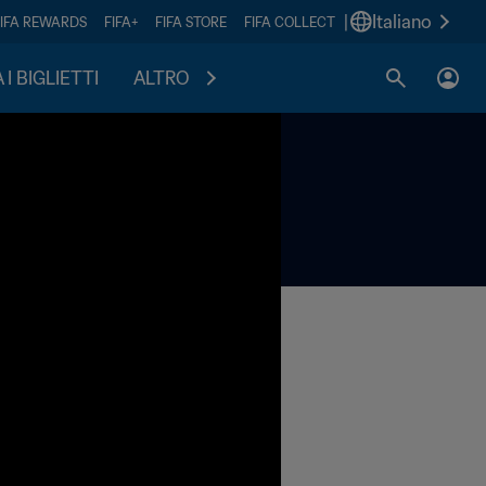
|
Italiano
FIFA REWARDS
FIFA+
FIFA STORE
FIFA COLLECT
I BIGLIETTI
ALTRO