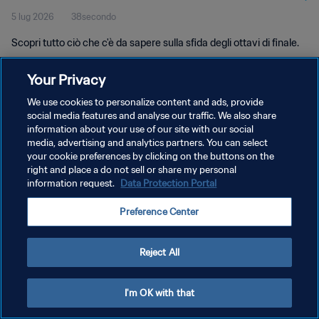
5 lug 2026
38secondo
Scopri tutto ciò che c'è da sapere sulla sfida degli ottavi di finale.
Your Privacy
We use cookies to personalize content and ads, provide
social media features and analyse our traffic. We also share
information about your use of our site with our social
PRIVACY POLICY
media, advertising and analytics partners. You can select
your cookie preferences by clicking on the buttons on the
TERMINI DI SERVIZIO
right and place a do not sell or share my personal
GESTISCI LE TUE PREFERENZE PER I COOKIES
information request.
Data Protection Portal
Copyright © 1994 - 2026 FIFA. Tutti i diritti riservati.
Preference Center
Reject All
I'm OK with that