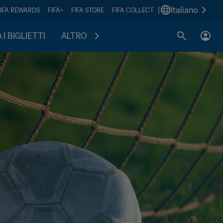
|
Italiano
FIFA REWARDS
FIFA+
FIFA STORE
FIFA COLLECT
I BIGLIETTI
ALTRO