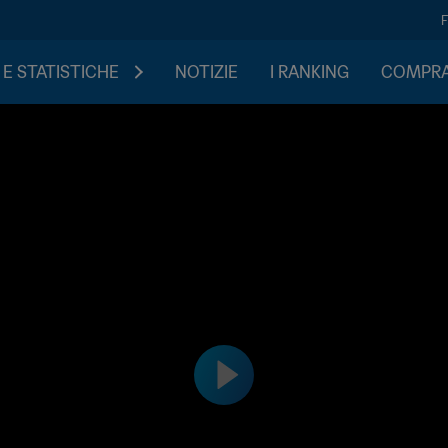
 E STATISTICHE
NOTIZIE
I RANKING
COMPRA 