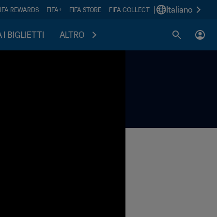
|
Italiano
FIFA REWARDS
FIFA+
FIFA STORE
FIFA COLLECT
I BIGLIETTI
ALTRO