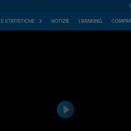
 E STATISTICHE
NOTIZIE
I RANKING
COMPRA 