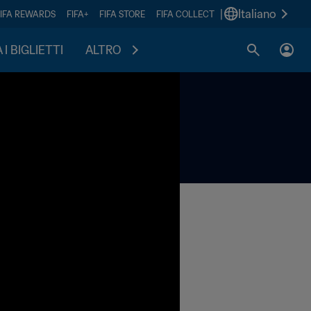
|
Italiano
FIFA REWARDS
FIFA+
FIFA STORE
FIFA COLLECT
I BIGLIETTI
ALTRO