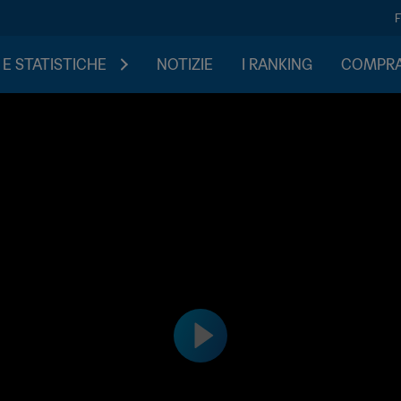
 E STATISTICHE
NOTIZIE
I RANKING
COMPRA 