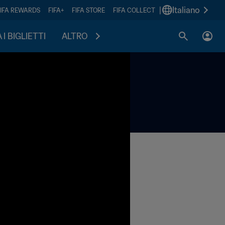
|
Italiano
FIFA REWARDS
FIFA+
FIFA STORE
FIFA COLLECT
I BIGLIETTI
ALTRO