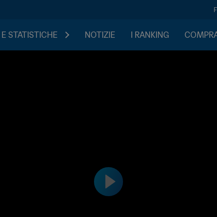
 E STATISTICHE
NOTIZIE
I RANKING
COMPRA 