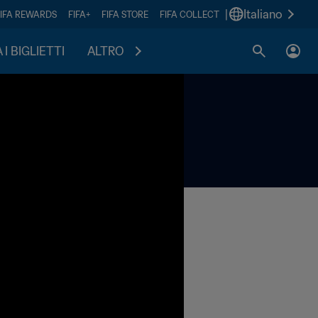
|
Italiano
FIFA REWARDS
FIFA+
FIFA STORE
FIFA COLLECT
I BIGLIETTI
ALTRO